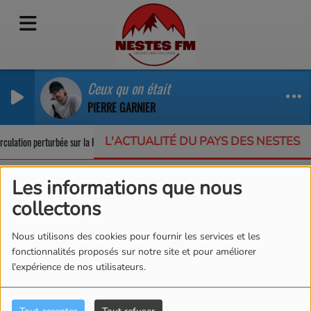
Ceux qu on était
PIERRE GARNIER
L'ACTUALITÉ DU PAYS DES NESTES
rculation perturbée sur la RD123
Un appel à projets pour protéger la biodive
Les informations que nous
La Fête de Balnéa
collectons
Nous utilisons des cookies pour fournir les services et les
fonctionnalités proposés sur notre site et pour améliorer
l'expérience de nos utilisateurs.