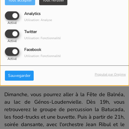
Tout accepter
Tout refuser
Analytics
Utilisation: Analyse
Activé
Twitter
Utilisation: Fonctionnalité
Activé
Facebook
Utilisation: Fonctionnalité
Activé
Le 12 juillet 2026
19:00 - 23:00
Propulsé par Orejime
Sauvegarder
Dimanche, vous pourrez aller à la Fête de Balnéa,
au lac de Génos-Loudenvielle. Dès 19h, vous
retrouverez le groupe de percussion la Batucada,
les food-trucks et une buvette. Puis à partir de 21h,
soirée dansante, avec l'orchestre Jean Ribul et le