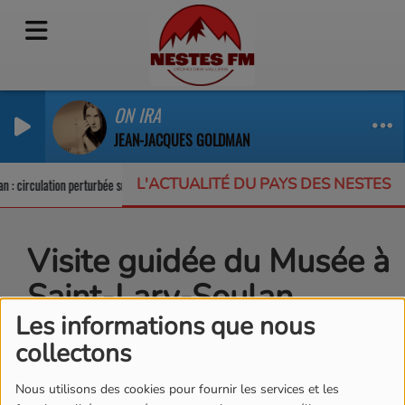
ON IRA
JEAN-JACQUES GOLDMAN
L'ACTUALITÉ DU PAYS DES NESTES
 : circulation perturbée sur la RD123
Un appel à projets pour protéger la bi
Visite guidée du Musée à
Saint-Lary-Soulan
Les informations que nous
collectons
Nous utilisons des cookies pour fournir les services et les