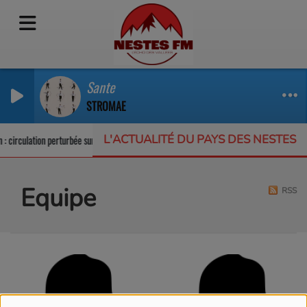
Sante
STROMAE
L'ACTUALITÉ DU PAYS DES NESTES
: circulation perturbée sur la RD123
Un appel à projets pour protéger la biod
Equipe
RSS