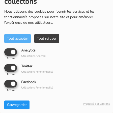
collectons
DE L'ESPORT
Nous utilisons des cookies pour fournir les services et les
fonctionnalités proposés sur notre site et pour améliorer
SAINT-LARY-SOULAN :
l'expérience de nos utilisateurs.
CIRCULATION
PERTURBÉE SUR LA
Tout accepter
Tout refuser
RD123
Analytics
UN APPEL À PROJETS
Utilisation: Analyse
Activé
POUR PROTÉGER LA
Twitter
BIODIVERSITÉ
Utilisation: Fonctionnalité
Activé
NOCTURNE
Facebook
DÉCLARATION DE
Utilisation: Fonctionnalité
Activé
REVENUS 2026 :
COMMENT LA
Propulsé par Orejime
Sauvegarder
CORRIGER ?