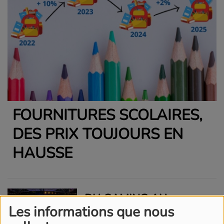
FOURNITURES SCOLAIRES,
DES PRIX TOUJOURS EN
HAUSSE
DU GAMING AU
Les informations que nous
SALARIAT : LES RÈGLES