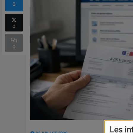
0
0
0
Les in