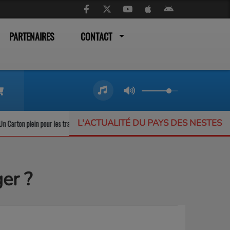
PARTENAIRES
CONTACT
L'ACTUALITÉ DU PAYS DES NESTES
 plein pour les trains liO qui ne désemplissent pas
L’Offrande Musicale : un f
er ?