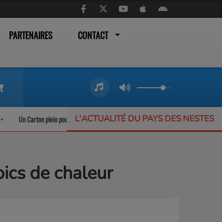
PARTENAIRES
CONTACT
L'ACTUALITÉ DU PAYS DES NESTES
arton plein pour les trains liO qui ne désemplissent pas
L’Offrande Musicale :
ics de chaleur