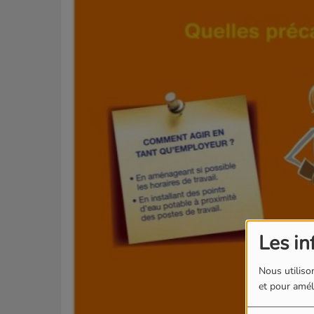
Les in
Nous utilison
et pour améli