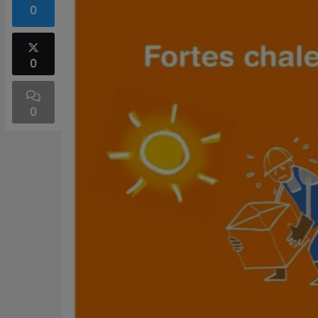
0
0
0