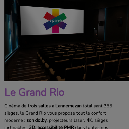
Le Grand Rio
Cinéma de
trois salles à Lannemezan
totalisant 355
sièges, le Grand Rio vous propose tout le confort
moderne :
son dolby
, projecteurs laser,
4K
, sièges
inclinables,
3D
,
accessibilité PMR
dans toutes nos