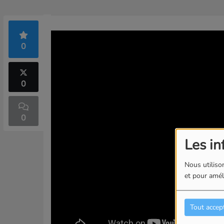
0
0
0
Les in
Nous utilison
et pour améli
Tout accep