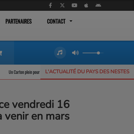
PARTENAIRES
CONTACT
L'ACTUALITÉ DU PAYS DES NESTES
Un Carton plein pour les trains liO qui ne désemplissent pas
L’Offrande Musica
ce vendredi 16
à venir en mars